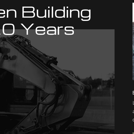
n Building
10 Years