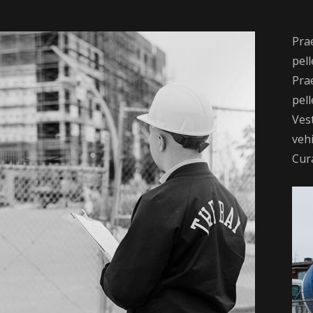
Pra
pell
Pra
pell
Ves
veh
Cura