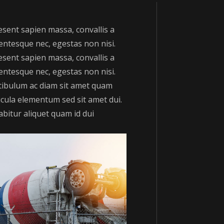
esent sapien massa, convallis a
entesque nec, egestas non nisi.
esent sapien massa, convallis a
entesque nec, egestas non nisi.
tibulum ac diam sit amet quam
icula elementum sed sit amet dui.
bitur aliquet quam id dui