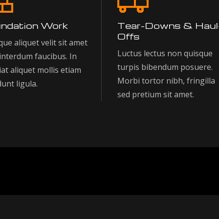
ndation Work
Tear-Downs & Haul
Offs
ue aliquet velit sit amet
Luctus lectus non quisque
interdum faucibus. In
turpis bibendum posuere.
at aliquet mollis etiam
Morbi tortor nibh, fringilla
dunt ligula.
sed pretium sit amet.